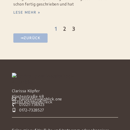
schon fertig geschrieben und hat
LESE MEHR »
1
2
3
ZURÜCK
Clarissa Köpfer
Klosterstraße 48
hallo[at]augenblick.one
73230 Kirchheim/Teck
07021–736923
0172–7328527