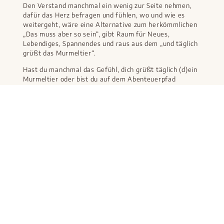
Den Verstand manchmal ein wenig zur Seite nehmen,
dafür das Herz befragen und fühlen, wo und wie es
weitergeht, wäre eine Alternative zum herkömmlichen
„Das muss aber so sein“, gibt Raum für Neues,
Lebendiges, Spannendes und raus aus dem „und täglich
grüßt das Murmeltier“.
Hast du manchmal das Gefühl, dich grüßt täglich (d)ein
Murmeltier oder bist du auf dem Abenteuerpfad
unterwegs?
Ich wünsche dir eine schöne weitere
Vorweihnachtszeit, besinnliche Feiertage und einen
guten Übergang in das neue Jahr!
Clarissa
1. Dezember 2025
VORIGER
NÄCHSTER
ZURÜCK ZUR ÜBERSICHT