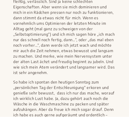
fleißig, verlässlich. Sind ja keine schlechten
Eigenschaften. Aber wenn sie mich dominieren und
mich in ein Rädchen pressen nur noch zu funktionieren,
dann stimmt da etwas nicht für mich. Wenn es
vornehmlich ums Optimieren der letzten Minute im
Alltag geht (mal ganz zu schweigen von der
„Selbstoptimierung“) und ich mich sagen höre „ich mach
nur das schnell noch fertig, dann…“, oder „das mal eben
noch vorher…“, dann werde ich jetzt wach und möchte
mir auch die Zeit nehmen, etwas bewusst und langsam
zu machen. Und merke, wie mein Nervensystem unter
der alten Last ächzt und freudig beginnt zu jubeln. Und
wie sich mein Atem verändert und langsamer wird. Das
ist sehr angenehm.
So habe ich spontan den heutigen Sonntag zum
„persönlichen Tag der Entschleunigung“ erkoren und
genieße sehr bewusst, dass ich nur das mache, worauf
ich wirklich Lust habe. Ja, dazu gehört auch noch die
Wäsche in die Waschmaschine zu packen und später
aufzuhängen. Aber da freue ich mich sogar drauf. Denn
ich habe es auch gerne aufgeräumt und ordentlich –
aber eben auch nur so, dass es mich nicht stresst. Auch
da habe ich schon viel dazu gelernt.