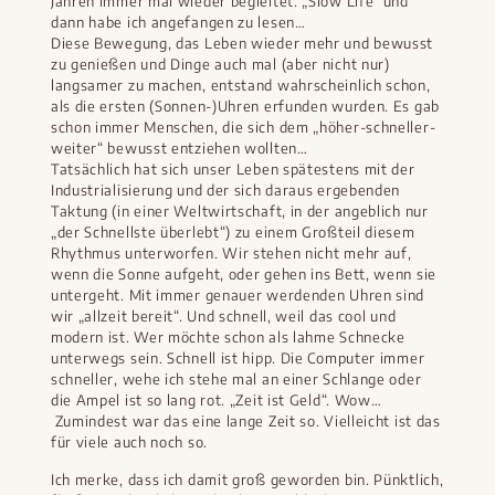
Jahren immer mal wieder begleitet. „Slow Life“ und
dann habe ich angefangen zu lesen…
Diese Bewegung, das Leben wieder mehr und bewusst
zu genießen und Dinge auch mal (aber nicht nur)
langsamer zu machen, entstand wahrscheinlich schon,
als die ersten (Sonnen-)Uhren erfunden wurden. Es gab
schon immer Menschen, die sich dem „höher-schneller-
weiter“ bewusst entziehen wollten…
Tatsächlich hat sich unser Leben spätestens mit der
Industrialisierung und der sich daraus ergebenden
Taktung (in einer Weltwirtschaft, in der angeblich nur
„der Schnellste überlebt“) zu einem Großteil diesem
Rhythmus unterworfen. Wir stehen nicht mehr auf,
wenn die Sonne aufgeht, oder gehen ins Bett, wenn sie
untergeht. Mit immer genauer werdenden Uhren sind
wir „allzeit bereit“. Und schnell, weil das cool und
modern ist. Wer möchte schon als lahme Schnecke
unterwegs sein. Schnell ist hipp. Die Computer immer
schneller, wehe ich stehe mal an einer Schlange oder
die Ampel ist so lang rot. „Zeit ist Geld“. Wow…
Zumindest war das eine lange Zeit so. Vielleicht ist das
für viele auch noch so.
Ich merke, dass ich damit groß geworden bin. Pünktlich,