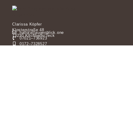
Clarissa Köpfer
Klosterstraße 48
hallo[at]augenblick.one
73230 Kirchheim/Teck
07021–736923
0172–7328527
Folge mir auf YouTube und Instagram oder abonniere
meinen Newsletter
IMPRESSUM
DATENSCHUTZ