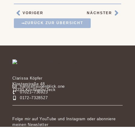
VORIGER
NÄCHSTER
ZURÜCK ZUR ÜBERSICHT
Clarissa Köpfer
Klosterstraße 48
hallo[at]augenblick.one
73230 Kirchheim/Teck
07021–736923
0172–7328527
Folge mir auf YouTube und Instagram oder abonniere
meinen Newsletter