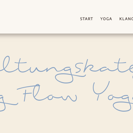
START
YOGA
KLAN
ltungskate
 Flow Yo