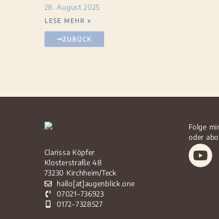
28. August 2025
LESE MEHR »
ZURÜCK
Folge mi
oder abo
Clarissa Köpfer
Klosterstraße 48
73230 Kirchheim/Teck
hallo[at]augenblick.one
07021–736923
0172–7328527