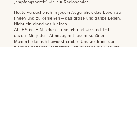
„empfangsbereit“ wie ein Radiosender.
Heute versuche ich in jedem Augenblick das Leben zu
finden und zu genießen – das große und ganze Leben.
Nicht ein einzelnes kleines.
ALLES ist EIN Leben – und ich und wir sind Teil
davon. Mit jedem Atemzug mit jedem schönen
Moment, den ich bewusst erlebe. Und auch mit den
nicht so schönen Momenten. Ich erkenne die Gefühle
an, nehme sie in den Arm – und lasse sie los.
Übergebe sie der Unendlichkeit, dem einen großen
Leben, der Schöpferkraft, dem Quantenfeld, dem Feld
der bedingungslosen Liebe, Gott… Die Namen sind so
unterschiedlich wie wir Menschen, nennen wir es, wie
wir wollen, am Ende ist dahinter alles EINS.
Das klappt nicht immer – aber immer öfter und jetzt
gebe ich mich einfach der Erfahrung hin, wie es wohl
ist, in allem diese Liebe zu erkennen und den Groll
und die Angst Stück für Stück loszulassen. Anschauen
– Abgeben. Es tut gut und ist ein weiteres Stück auf
meinem Weg.