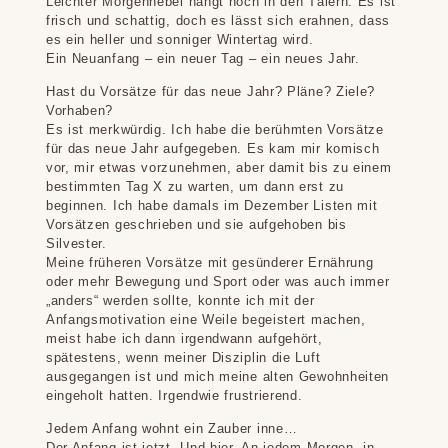
Leichter Morgennebel hängt noch in den Tälern. Es ist
frisch und schattig, doch es lässt sich erahnen, dass
es ein heller und sonniger Wintertag wird.
Ein Neuanfang – ein neuer Tag – ein neues Jahr.
Hast du Vorsätze für das neue Jahr? Pläne? Ziele?
Vorhaben?
Es ist merkwürdig. Ich habe die berühmten Vorsätze
für das neue Jahr aufgegeben. Es kam mir komisch
vor, mir etwas vorzunehmen, aber damit bis zu einem
bestimmten Tag X zu warten, um dann erst zu
beginnen. Ich habe damals im Dezember Listen mit
Vorsätzen geschrieben und sie aufgehoben bis
Silvester.
Meine früheren Vorsätze mit gesünderer Ernährung
oder mehr Bewegung und Sport oder was auch immer
„anders“ werden sollte, konnte ich mit der
Anfangsmotivation eine Weile begeistert machen,
meist habe ich dann irgendwann aufgehört,
spätestens, wenn meiner Disziplin die Luft
ausgegangen ist und mich meine alten Gewohnheiten
eingeholt hatten. Irgendwie frustrierend.
Jedem Anfang wohnt ein Zauber inne…
Der Anfang ist jetzt. Und hier. An jedem Morgen, in